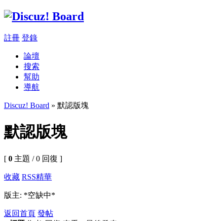
註冊
登錄
論壇
搜索
幫助
導航
Discuz! Board
» 默認版塊
默認版塊
[
0
主題 / 0 回復 ]
收藏
RSS
精華
版主: *空缺中*
返回首頁
發帖