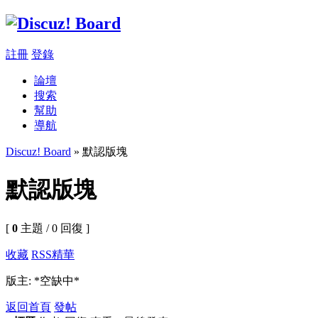
註冊
登錄
論壇
搜索
幫助
導航
Discuz! Board
» 默認版塊
默認版塊
[
0
主題 / 0 回復 ]
收藏
RSS
精華
版主: *空缺中*
返回首頁
發帖