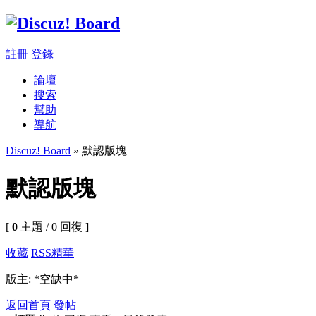
註冊
登錄
論壇
搜索
幫助
導航
Discuz! Board
» 默認版塊
默認版塊
[
0
主題 / 0 回復 ]
收藏
RSS
精華
版主: *空缺中*
返回首頁
發帖