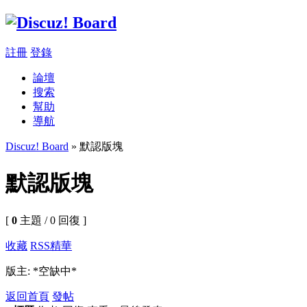
註冊
登錄
論壇
搜索
幫助
導航
Discuz! Board
» 默認版塊
默認版塊
[
0
主題 / 0 回復 ]
收藏
RSS
精華
版主: *空缺中*
返回首頁
發帖