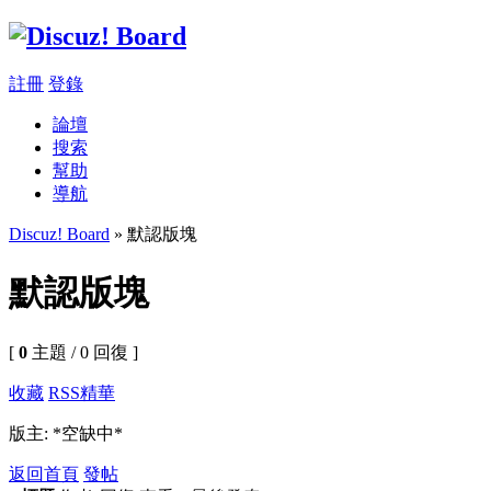
註冊
登錄
論壇
搜索
幫助
導航
Discuz! Board
» 默認版塊
默認版塊
[
0
主題 / 0 回復 ]
收藏
RSS
精華
版主: *空缺中*
返回首頁
發帖