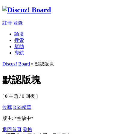
註冊
登錄
論壇
搜索
幫助
導航
Discuz! Board
» 默認版塊
默認版塊
[
0
主題 / 0 回復 ]
收藏
RSS
精華
版主: *空缺中*
返回首頁
發帖