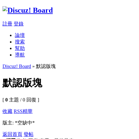
註冊
登錄
論壇
搜索
幫助
導航
Discuz! Board
» 默認版塊
默認版塊
[
0
主題 / 0 回復 ]
收藏
RSS
精華
版主: *空缺中*
返回首頁
發帖