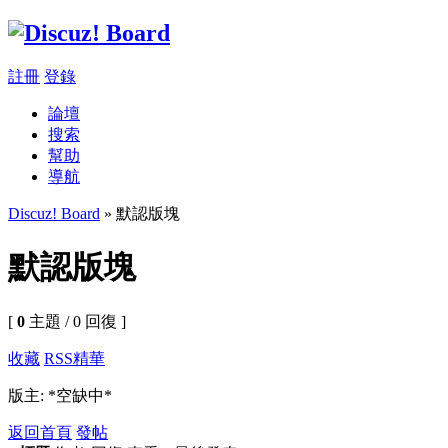
註冊
登錄
論壇
搜索
幫助
導航
Discuz! Board
» 默認版塊
默認版塊
[
0
主題 / 0 回復 ]
收藏
RSS
精華
版主: *空缺中*
返回首頁
發帖